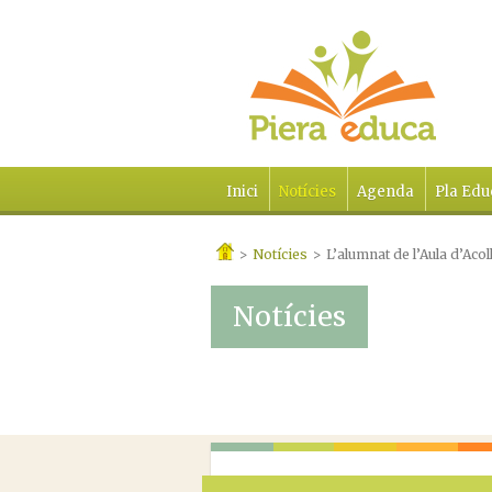
Inici
Notícies
Agenda
Pla Edu
>
Notícies
>
L’alumnat de l’Aula d’Acol
Notícies