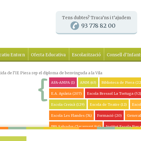
Tens dubtes? Truca’ns i t’ajudem
93 778 82 00
catiu Entorn
Oferta Educativa
Escolarització
Consell d'Infant
lida de l’IE Piera rep el diploma de benvinguda a la Vila
AFA-AMPA
(1)
AMM
(63)
Biblioteca de Piera
(22
E.A. Apiària
(207)
Escola Bressol La Tortuga
(52
Escola Creixà
(129)
Escola de Teatre
(12)
Esco
Escola Les Flandes
(74)
Formació
(20)
Genera
INS Salvador Claramunt
(64)
Institut Escola Pier
Ràdio Piera
(1)