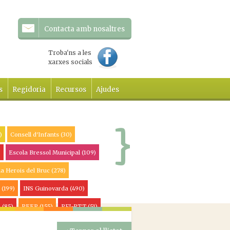
Contacta amb nosaltres
Troba'ns a les
xarxes socials
s
Regidoria
Recursos
Ajudes
)
Consell d'Infants
(30)
)
Escola Bressol Municipal
(109)
la Herois del Bruc
(278)
l
(199)
INS Guinovarda
(490)
a
(85)
PEEP
(155)
PFI-PTT
(51)