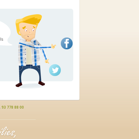
ls
.
93 778 88 00