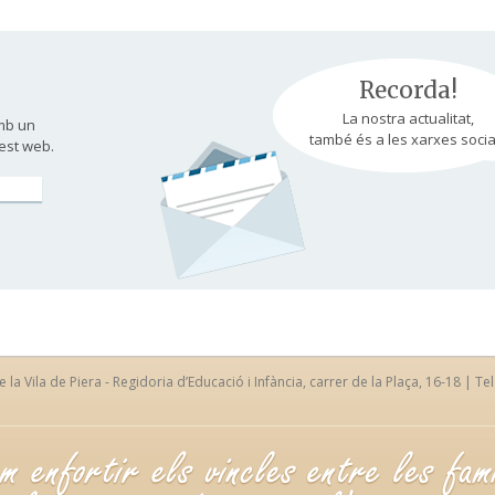
Recorda!
La nostra actualitat,
mb un
també és a les xarxes socia
est web.
la Vila de Piera - Regidoria d’Educació i Infància, carrer de la Plaça, 16-18 | Tel