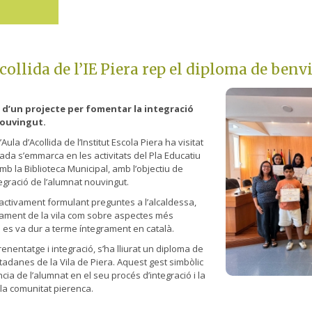
collida de l’IE Piera rep el diploma de benv
t d’un projecte per fomentar la integració
 nouvingut.
Aula d’Acollida de l’Institut Escola Piera ha visitat
bada s’emmarca en les activitats del Pla Educatiu
mb la Biblioteca Municipal, amb l’objectiu de
ntegració de l’alumnat nouvingut.
t activament formulant preguntes a l’alcaldessa,
nament de la vila com sobre aspectes més
 es va dur a terme íntegrament en català.
nentatge i integració, s’ha lliurat un diploma de
adanes de la Vila de Piera. Aquest gest simbòlic
ia de l’alumnat en el seu procés d’integració i la
 la comunitat pierenca.