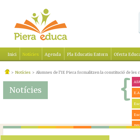
Inici
Notícies
Agenda
Pla Educatiu Entorn
Oferta Educa
>
Notícies
>
Alumnes de l’IE Piera formalitzen la constitució de les
AF
Notícies
E.A
Esc
Esc
INS
Ràd