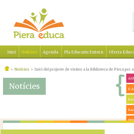
Inici
Notícies
Agenda
Pla Educatiu Entorn
Oferta Educa
>
Notícies
>
Inici del projecte de visites a la Biblioteca de Piera per a
AF
Notícies
E.A
Esc
Esc
INS
Ràd