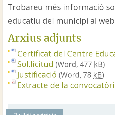
Trobareu més informació sobr
educatiu del municipi al we
Arxius adjunts
Certificat del Centre Edu
Sol.licitud
(Word, 477
kB
)
Justificació
(Word, 78
kB
)
Extracte de la convocatòr
Butlletí electrònic