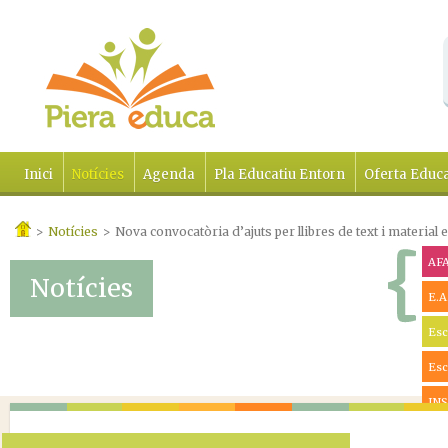
Inici
Notícies
Agenda
Pla Educatiu Entorn
Oferta Educa
>
Notícies
>
Nova convocatòria d’ajuts per llibres de text i material 
AF
Notícies
E.A
Esc
Esc
INS
Ràd