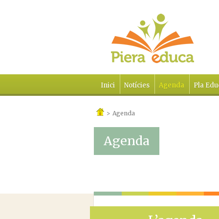
Inici
Notícies
Agenda
Pla Edu
>
Agenda
Agenda