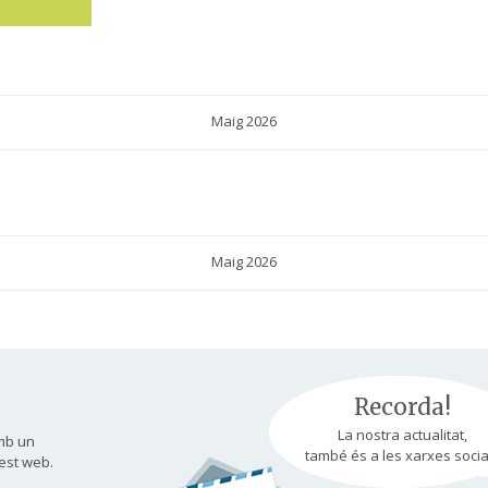
Maig 2026
Maig 2026
Recorda!
La nostra actualitat,
mb un
també és a les xarxes socia
est web.