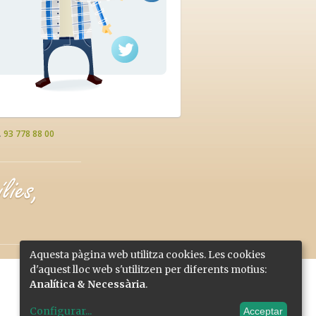
.
93 778 88 00
Aquesta pàgina web utilitza cookies. Les cookies
d'aquest lloc web s'utilitzen per diferents motius:
Analítica & Necessària
.
Configurar
...
Acceptar