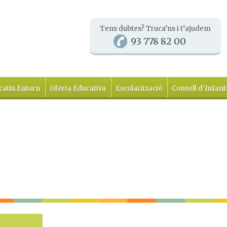
Tens dubtes? Truca’ns i t’ajudem
93 778 82 00
catiu Entorn
Oferta Educativa
Escolarització
Consell d'Infant