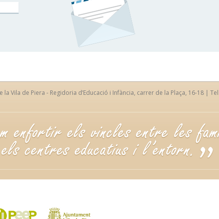
la Vila de Piera - Regidoria d’Educació i Infància, carrer de la Plaça, 16-18 | Tel