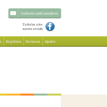
Contacta amb nosaltres
Troba'ns a les
xarxes socials
s
Regidoria
Recursos
Ajudes